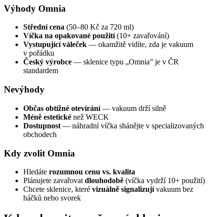
Výhody Omnia
Střední cena
(50–80 Kč za 720 ml)
Víčka na opakované použití
(10+ zavařování)
Vystupující váleček
— okamžitě vidíte, zda je vakuum
v pořádku
Český výrobce
— sklenice typu „Omnia” je v ČR
standardem
Nevýhody
Občas obtížné otevírání
— vakuum drží silně
Méně estetické
než WECK
Dostupnost
— náhradní víčka shánějte v specializovaných
obchodech
Kdy zvolit Omnia
Hledáte
rozumnou cenu vs. kvalita
Plánujete zavařovat
dlouhodobě
(víčka vydrží 10+ použití)
Chcete sklenice, které
vizuálně signalizují
vakuum bez
háčků nebo svorek