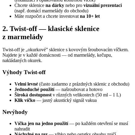
Chcete sklenice
na dárky
nebo pro
vizuální prezentaci
(např. domácí marmelády do obchodu)
Máte rozpočet a chcete investovat
na 10+ let
2. Twist-off — klasické sklenice
z marmelády
Twist-off je „okurkové” sklenice s kovovým šroubovacím víčkem.
Najdete je v každé domácnosti — od marmelády, kečupu,
nakládaných okurek.
Výhody Twist-off
Velmi levné
(často zadarmo z prázdných sklenic z obchodu)
Jednoduché použití
— našroubovat a hotovo
Široká dostupnost
v různých velikostech (50 ml – 1 L)
Klik víčko
— jasný akustický signál vakua
Nevýhody
Víčka jen na jedno použití
— po každém otevření se musí
nahradit
Náchylné na rez
— vlhko nebo ostatky obsahu zničí