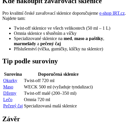
Kde nakoupit zavařovací sklenice
Pro kvalitní české zavařovací sklenice doporučujeme
e-shop IRT.cz
.
Najdete tam:
Twist-off sklenice ve všech velikostech (50 ml – 1 L)
Omnia sklenice s těsněním a víčky
Specializované sklenice na
med
,
maso a paštiky
,
marmelády
a
pečený čaj
Příslušenství (víčka, gumičky, klíčky na sklenice)
Tip podle suroviny
Surovina
Doporučená sklenice
Okurky
Twist-off 720 ml
Maso
WECK 500 ml (vyžaduje tyndalizaci)
Džemy
Twist-off malé (200–350 ml)
Lečo
Omnia 720 ml
Pečený čaj
Specializovaná malá sklenice
Závěr