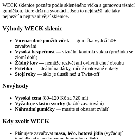
WECK sklenice poznáte podle skleněného víčka s gumovou těsnící
gumičkou, které drží na svorkách. Jsou to nejdražší, ale taky
nejhezčí a nejtrvanlivější sklenice.
Výhody WECK sklenic
Vícenásobné použití víček
— gumička vydrží 50+
zavařování
Vysoká bezpečnost
— vizuální kontrola vakua (pružinka se
zlomí dolů)
Žádný kov
— nemůže rezivět ani ovlivnit chuť obsahu
Estetika
— ideální na dárky, ručně malované etikety
Stojí roky
— sklo je tlustší než u Twist-off
Nevýhody
Vysoká cena
(80–120 Kč za 720 ml)
Vyžaduje vlastní svorky
(každé zavařování)
Náhradní gumičky
— musíte si obstarat zvlášť
Kdy zvolit WECK
Plánujete zavařovat
maso, lečo, hotová jídla
(vyžadují
tyndalizaci s opakovanou kontrolou víček)