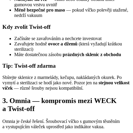
gumovou vrstvu uvnitř
Méně bezpečné pro maso
— pokud víčko polevěji utažené,
nedrží vakuum
Kdy zvolit Twist-off
Začínáte se zavařováním a nechcete investovat
Zavařujete hodně
ovoce a džemů
(která vyžadují krátkou
sterilizaci)
Máte dostatečnou zásobu
prázdných sklenic z obchodu
Tip: Twist-off zdarma
Sbírejte sklenice z marmelády, kečupu, nakládaných okurek. Po
vymytí a sterilizaci se hodí jako nové. Pozor jen na
stejnou velikost
víček
— různé šrouby nejsou kompatibilní.
3. Omnia — kompromis mezi WECK
a Twist-off
Omnia je české řešení. Šroubovací víčko s gumovým těsněním
a vystupujícím váleček uprostřed jako indikátor vakua.