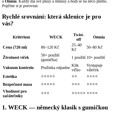
a
Omnia
. Každý má své plusy a minusy a hodí se na něco jiného.
Pojďme si je porovnat.
Rychlé srovnání: která sklenice je pro
vás?
Twist-
Kritérium
WECK
Omnia
off
25–40
Cena (720 ml)
80–120 Kč
50–80 Kč
Kč
50+ použití
Životnost víček
1 použití
10+ použití
(gumička)
Klik
Vystupuje
Vakuum kontrola
Pružinka odpadne
víčko
váleček
⭐⭐⭐⭐⭐
⭐⭐
⭐⭐⭐⭐
Estetika
⭐⭐⭐⭐⭐
⭐⭐⭐
⭐⭐⭐⭐
Bezpečnost masa
Vhodnost pro
⭐⭐⭐
⭐⭐⭐⭐⭐
⭐⭐⭐⭐
začátečníky
1. WECK — německý klasik s gumičkou