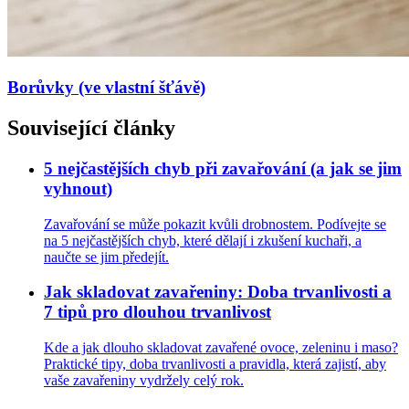
Borůvky (ve vlastní šťávě)
Související články
5 nejčastějších chyb při zavařování (a jak se jim
vyhnout)
Zavařování se může pokazit kvůli drobnostem. Podívejte se
na 5 nejčastějších chyb, které dělají i zkušení kuchaři, a
naučte se jim předejít.
Jak skladovat zavařeniny: Doba trvanlivosti a
7 tipů pro dlouhou trvanlivost
Kde a jak dlouho skladovat zavařené ovoce, zeleninu i maso?
Praktické tipy, doba trvanlivosti a pravidla, která zajistí, aby
vaše zavařeniny vydržely celý rok.