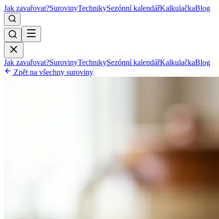
Jak zavařovat?
Suroviny
Techniky
Sezónní kalendář
Kalkulačka
Blog
Jak zavařovat?
Suroviny
Techniky
Sezónní kalendář
Kalkulačka
Blog
Zpět na všechny suroviny