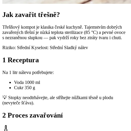
Jak zavařit třešně?
Třešňový kompot je klasika české kuchyně. Tajemstvím dobrých
zavařených třešní je nízká teplota sterilizace (85 °C) a pevné ovoce
s nezraněnou slupkou — pak vydrží roky bez ztráty tvaru i chuti.
Riziko: Střední
Kyselost: Střední
Sladký nálev
1
Receptura
Na 1 litr nálevu potřebujete:
Voda
1000 ml
Cukr
350 g
💡 Stopky neodtrhávejte, ale stříhejte nůžkami těsně u plodu
(nevyteče šťáva).
2
Proces zavařování