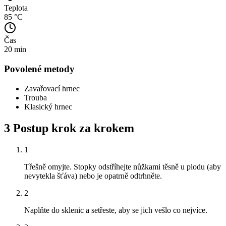
Teplota
85 °C
Čas
20 min
Povolené metody
Zavařovací hrnec
Trouba
Klasický hrnec
3
Postup krok za krokem
1
Třešně omyjte. Stopky odstříhejte nůžkami těsně u plodu (aby
nevytekla šťáva) nebo je opatrně odtrhněte.
2
Naplňte do sklenic a setřeste, aby se jich vešlo co nejvíce.