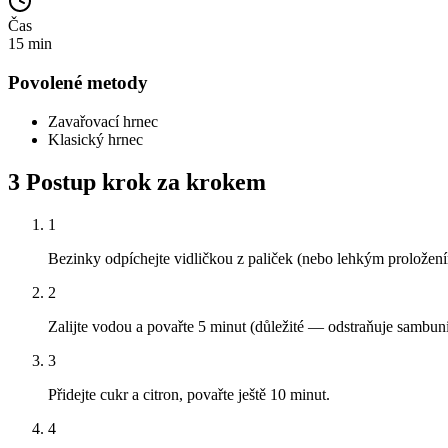
Čas
15 min
Povolené metody
Zavařovací hrnec
Klasický hrnec
3
Postup krok za krokem
1
Bezinky odpíchejte vidličkou z paliček (nebo lehkým proložením
2
Zalijte vodou a povařte 5 minut (důležité — odstraňuje sambuni
3
Přidejte cukr a citron, povařte ještě 10 minut.
4