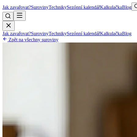
Jak zavařovat?
Suroviny
Techniky
Sezónní kalendář
Kalkulačka
Blog
Jak zavařovat?
Suroviny
Techniky
Sezónní kalendář
Kalkulačka
Blog
Zpět na všechny suroviny