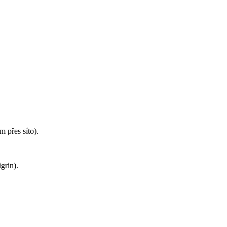
 přes síto).
grin).