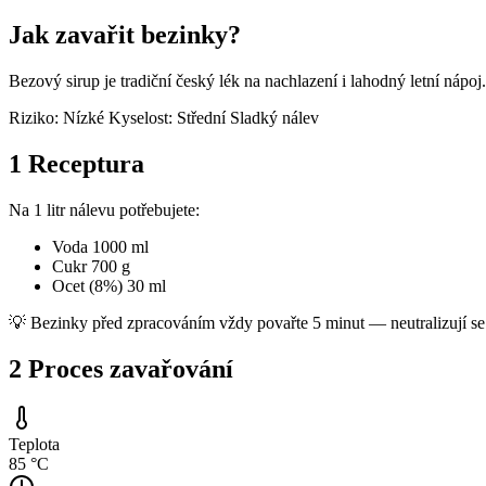
Jak zavařit bezinky?
Bezový sirup je tradiční český lék na nachlazení i lahodný letní náp
Riziko: Nízké
Kyselost: Střední
Sladký nálev
1
Receptura
Na 1 litr nálevu potřebujete:
Voda
1000 ml
Cukr
700 g
Ocet (8%)
30 ml
💡 Bezinky před zpracováním vždy povařte 5 minut — neutralizují se 
2
Proces zavařování
Teplota
85 °C